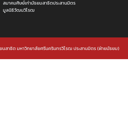
สมาคมศิษย์เก่ามัธยมสาธิตประสานมิตร
มูลนิธิวัฒนวิโรฒ
ยนสาธิต มหาวิทยาลัยศรีนครินทรวิโรฒ ประสานมิตร (ฝ่ายมัธยม)