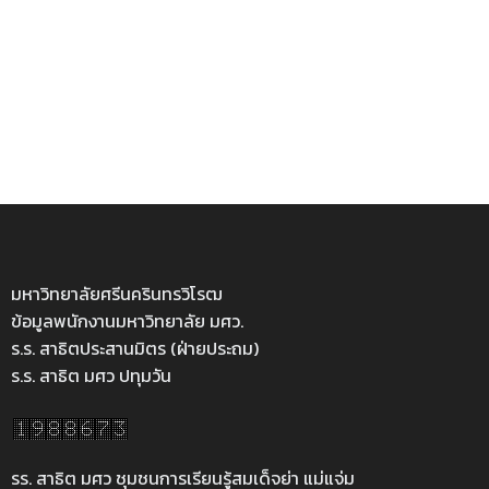
มหาวิทยาลัยศรีนครินทรวิโรฒ
ข้อมูลพนักงานมหาวิทยาลัย มศว.
ร.ร. สาธิตประสานมิตร (ฝ่ายประถม)
ร.ร. สาธิต มศว ปทุมวัน
รร. สาธิต มศว ชุมชนการเรียนรู้สมเด็จย่า แม่แจ่ม