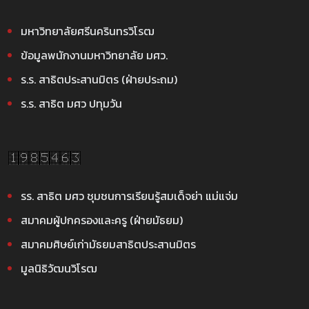
มหาวิทยาลัยศรีนครินทรวิโรฒ
ข้อมูลพนักงานมหาวิทยาลัย มศว.
ร.ร. สาธิตประสานมิตร (ฝ่ายประถม)
ร.ร. สาธิต มศว ปทุมวัน
รร. สาธิต มศว ชุมชนการเรียนรู้สมเด็จย่า แม่แจ่ม
สมาคมผู้ปกครองและครู (ฝ่ายมัธยม)
สมาคมศิษย์เก่ามัธยมสาธิตประสานมิตร
มูลนิธิวัฒนวิโรฒ