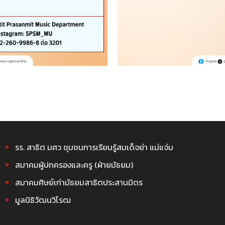
รร. สาธิต มศว ชุมชนการเรียนรู้สมเด็จย่า แม่แจ่ม
สมาคมผู้ปกครองและครู (ฝ่ายมัธยม)
สมาคมศิษย์เก่ามัธยมสาธิตประสานมิตร
มูลนิธิวัฒนวิโรฒ