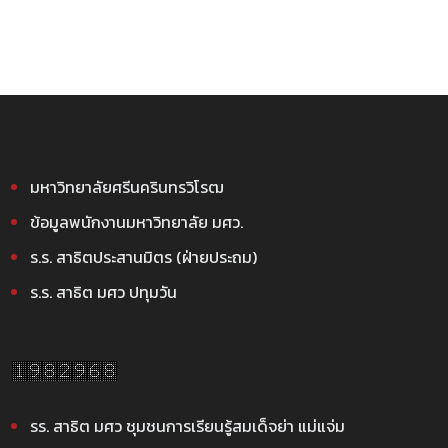
มหาวิทยาลัยศรีนครินทรวิโรฒ
ข้อมูลพนักงานมหาวิทยาลัย มศว.
ร.ร. สาธิตประสานมิตร (ฝ่ายประถม)
ร.ร. สาธิต มศว ปทุมวัน
รร. สาธิต มศว ชุมชนการเรียนรู้สมเด็จย่า แม่แจ่ม