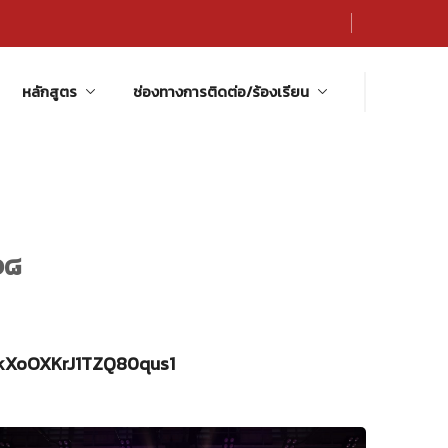
หลักสูตร
ช่องทางการติดต่อ/ร้องเรียน
๖๘
AkXoOXKrJ1TZQ80qus1