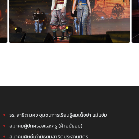
รร. สาธิต มศว ชุมชนการเรียนรู้สมเด็จย่า แม่แจ่ม
สมาคมผู้ปกครองและครู (ฝ่ายมัธยม)
สมาคมศิษย์เก่ามัธยมสาธิตประสานมิตร